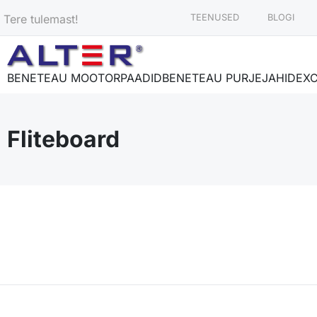
Tere tulemast!
TEENUSED
BLOGI
BENETEAU MOOTORPAADID
BENETEAU PURJEJAHID
EX
Fliteboard