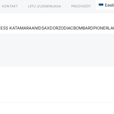
Eest
KONTAKT
LIITU UUDISKIRJAGA
PROOVISÕIT
CESS KATAMARAANID
SAXDOR
ZODIAC
BOMBARD
PIONER
LA