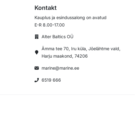
Kontakt
Kauplus ja esindussalong on avatud
E-R 8.00-17.00
Alter Baltics OÜ
Ämma tee 70, Iru küla, Jõelähtme vald,
Harju maakond, 74206
marine@marine.ee
6519 666