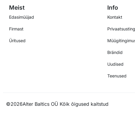
Meist
Info
Edasimüüjad
Kontakt
Firmast
Privaatsustin
Üritused
Müügitingimu
Brändid
Uudised
Teenused
©
2026
Alter Baltics OÜ Kõik õigused kaitstud